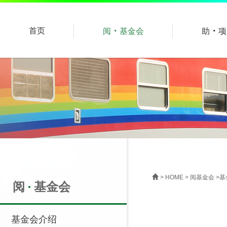
·
·
首页
阅
基金会
助
项
>
HOME
>
阅基金会
>
基
阅
基金会
基金会介绍