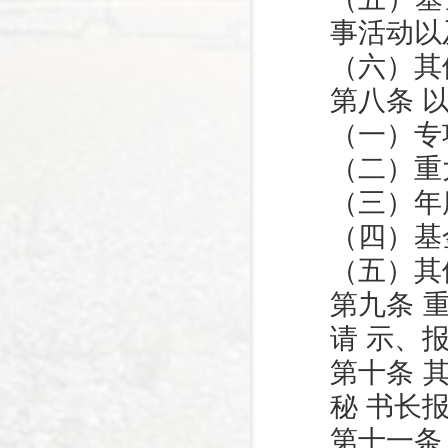
事活动以
（六）其
第八条 
（一）专
（二）重
（三）年
（四）基
（五）其
第九条 
请 示、
第十条 
秘 书长
第十一条