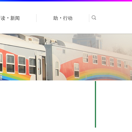
·
·
读
新闻
助
行动